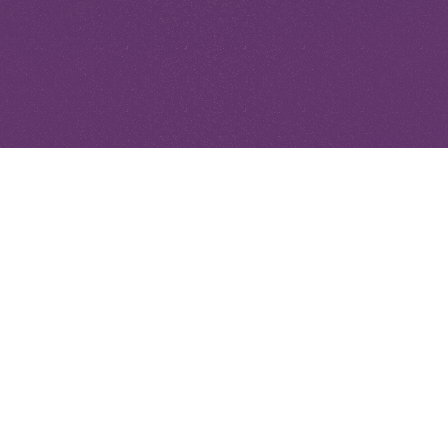
Si te apasiona ayudar a los
demás a mejorar sus
vidas de forma
Beatriz
Buenos Aires
significativa, los
contenidos de
Entrenamente son para
vos.